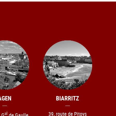
AGEN
BIARRITZ
al
39, route de Pitoys
u G
de Gaulle