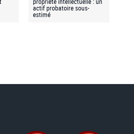
t
propriété intellectuelle : un
actif probatoire sous-
estimé