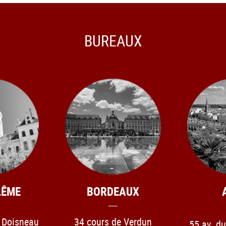
BUREAUX
LÊME
BORDEAUX
t Doisneau
34 cours de Verdun
55 av. d