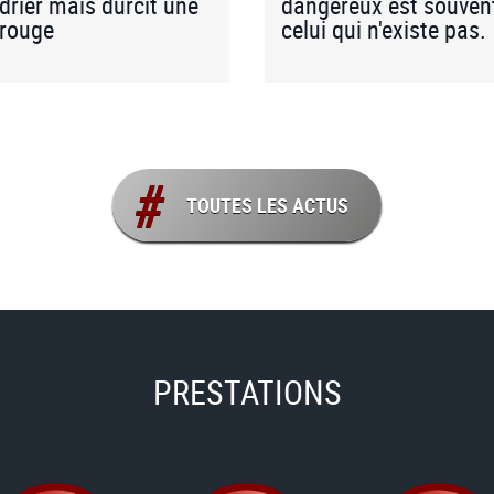
drier mais durcit une
dangereux est souven
 rouge
celui qui n'existe pas.
TOUTES LES ACTUS
PRESTATIONS