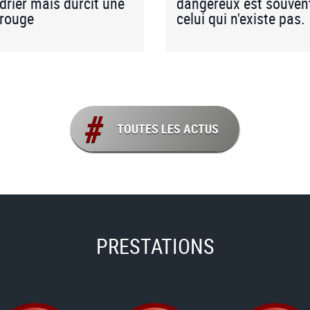
drier mais durcit une
dangereux est souven
 rouge
celui qui n'existe pas.
TOUTES LES ACTUS
PRESTATIONS