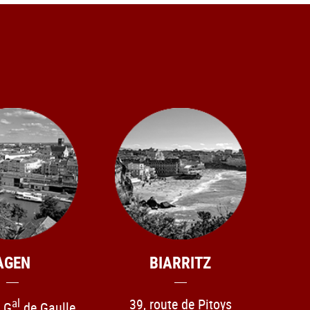
AGEN
BIARRITZ
al
39, route de Pitoys
u G
de Gaulle