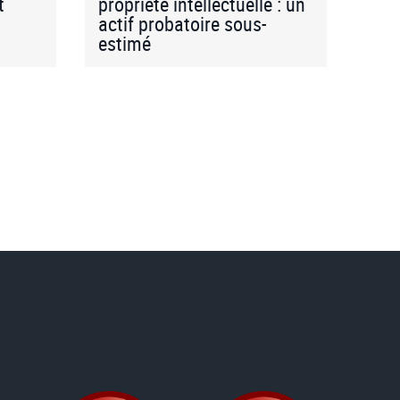
t
propriété intellectuelle : un
actif probatoire sous-
estimé