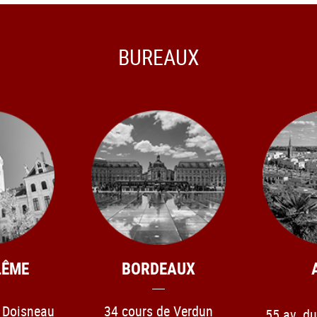
BUREAUX
LÊME
BORDEAUX
t Doisneau
34 cours de Verdun
55 av. d