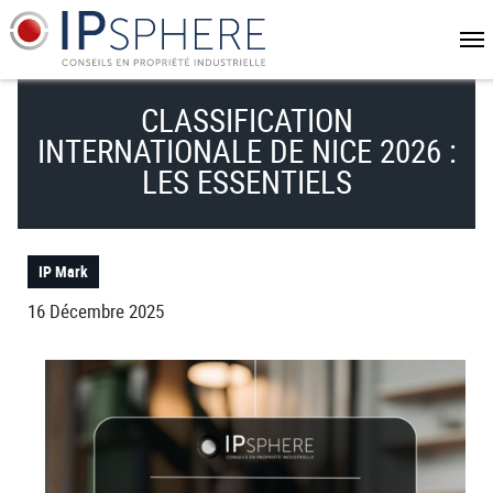
Aller
Panneau de gestion des cookies
au
contenu
principal
CLASSIFICATION
INTERNATIONALE DE NICE 2026 :
LES ESSENTIELS
IP Mark
16 Décembre 2025