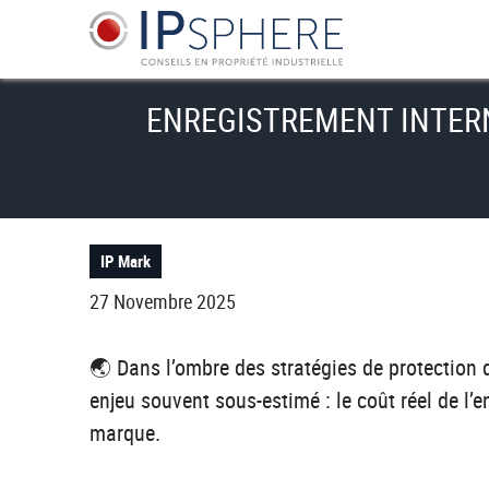
Aller
Panneau de gestion des cookies
au
contenu
principal
ENREGISTREMENT INTERN
IP Mark
27 Novembre 2025
🌏 Dans l’ombre des stratégies de protection 
enjeu souvent sous-estimé : le coût réel de l’
marque.