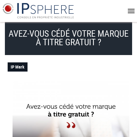
Aller
Panneau de gestion des cookies
au
contenu
principal
AVEZ-VOUS CÉDÉ VOTRE MARQUE
À TITRE GRATUIT ?
IP Mark